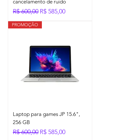
cancelamento de ruído
Preço normal
Preço promocional
R$ 600,00
R$ 585,00
PROMOÇÃO
Laptop para games JP 15.6",
256 GB
Preço normal
Preço promocional
R$ 600,00
R$ 585,00