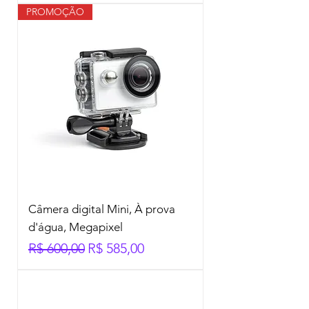
PROMOÇÃO
Câmera digital Mini, À prova
d'água, Megapixel
Preço normal
Preço promocional
R$ 600,00
R$ 585,00