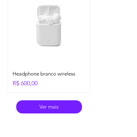
Headphone branco wireless
Preço
R$ 600,00
Ver mais