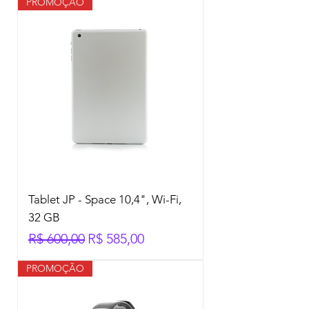
PROMOÇÃO
Tablet JP - Space 10,4", Wi-Fi,
32 GB
Preço normal
Preço promocional
R$ 600,00
R$ 585,00
PROMOÇÃO