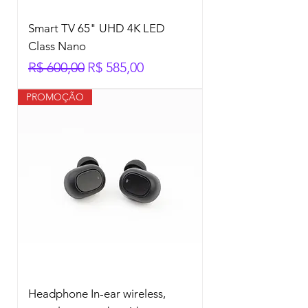
Smart TV 65" UHD 4K LED
Class Nano
Preço normal
Preço promocional
R$ 600,00
R$ 585,00
PROMOÇÃO
Headphone In-ear wireless,