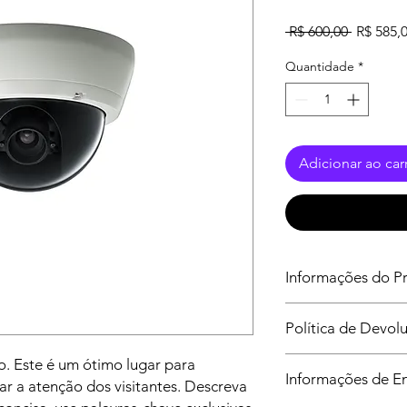
Preço
 R$ 600,00 
R$ 585,
normal
Quantidade
*
Adicionar ao car
Informações do P
Estes são os detalhe
Política de Devo
adicionar informaçõe
instruções e mais. E
Sou uma Política de
. Este é um ótimo lugar para
escrever o que torna
Informações de E
ótimo espaço para in
r a atenção dos visitantes. Descreva
seus clientes podem 
caso estejam insatis