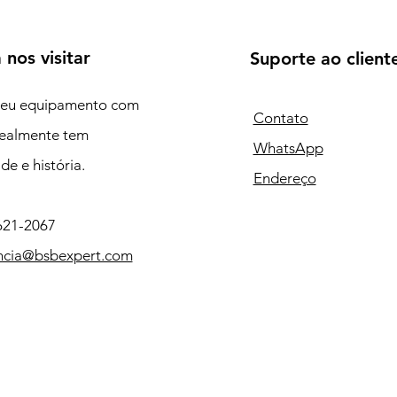
 nos visitar
Suporte ao client
seu equipamento com
Contato
ealmente tem
WhatsApp
de e história.
Endereço
9621-2067
encia@bsbexpert.com