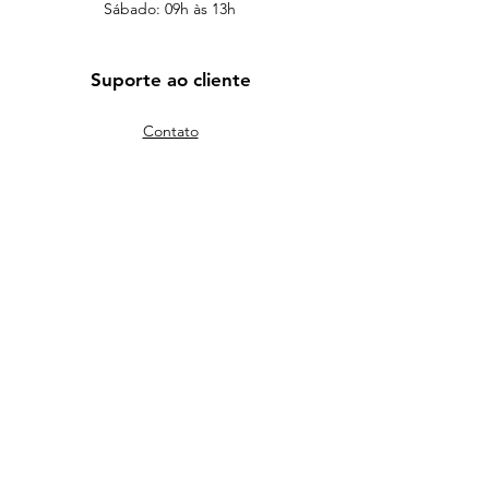
Sábado: 09h às 13h
Suporte ao cliente
Contato
WhatsApp
Endereço
Venha nos visitar
Deixe seu equipamento com quem
realmente tem qualidade e história.
(61) 99621-2067
assistencia@bsbexpert.com