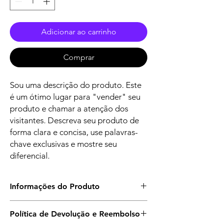
Adicionar ao carrinho
Comprar
Sou uma descrição do produto. Este
é um ótimo lugar para "vender" seu
produto e chamar a atenção dos
visitantes. Descreva seu produto de
forma clara e concisa, use palavras-
chave exclusivas e mostre seu
diferencial.
Informações do Produto
Estes são os detalhes do produto. Use este
Política de Devolução e Reembolso
espaço para adicionar informações, como