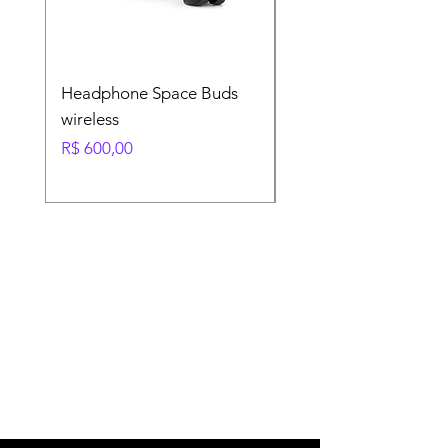
Headphone Space Buds
Soundbar, Bluetooth,
wireless
conectividade HDM
Preço
Preço normal
R$ 600,00
R$ 600,00