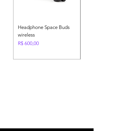
Headphone Space Buds
Soundbar, Bluetooth,
wireless
conectividade HDM
Preço
Preço normal
R$ 600,00
R$ 600,00