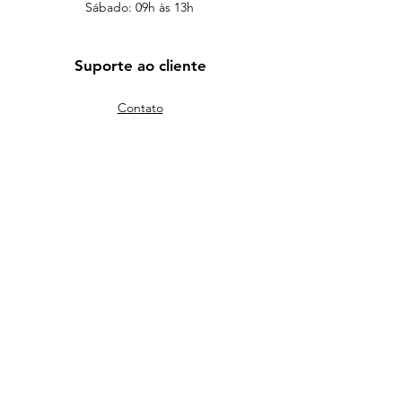
Sábado: 09h às 13h
Suporte ao cliente
Contato
WhatsApp
Endereço
Venha nos visitar
Deixe seu equipamento com quem
realmente tem qualidade e história.
(61) 99621-2067
assistencia@bsbexpert.com