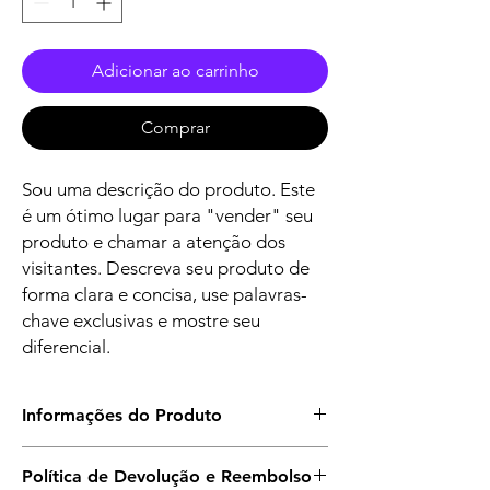
Adicionar ao carrinho
Comprar
Sou uma descrição do produto. Este
é um ótimo lugar para "vender" seu
produto e chamar a atenção dos
visitantes. Descreva seu produto de
forma clara e concisa, use palavras-
chave exclusivas e mostre seu
diferencial.
Informações do Produto
Estes são os detalhes do produto. Use este
Política de Devolução e Reembolso
espaço para adicionar informações, como