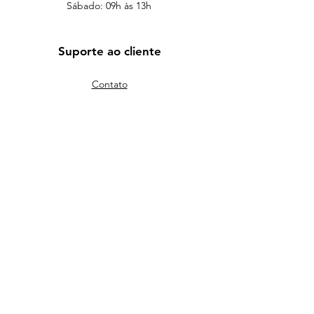
Sábado: 09h às 13h
Suporte ao cliente
Contato
WhatsApp
Endereço
Venha nos visitar
Deixe seu equipamento com quem
realmente tem qualidade e história.
(61) 99621-2067
assistencia@bsbexpert.com