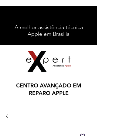
A melhor assistência técnica
Apple em Brasília
Contato
Ligue: (61) 996212067
CENTRO AVANÇADO EM
REPARO APPLE