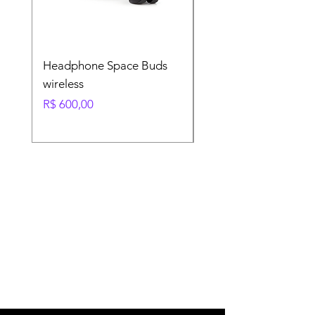
Headphone Space Buds
Soundbar, Bluetooth,
wireless
conectividade HDM
Preço
Preço normal
R$ 600,00
R$ 600,00