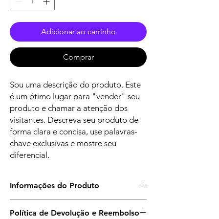
Adicionar ao carrinho
Comprar
Sou uma descrição do produto. Este
é um ótimo lugar para "vender" seu
produto e chamar a atenção dos
visitantes. Descreva seu produto de
forma clara e concisa, use palavras-
chave exclusivas e mostre seu
diferencial.
Informações do Produto
Estes são os detalhes do produto. Use este
Política de Devolução e Reembolso
espaço para adicionar informações, como